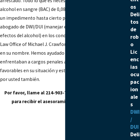
arrestado. Todo lo que es necesario es tener un nivel de
os
alcohol en sangre (BAC) de 0,08 por ciento o mayor y mostrar
Deli
un impedimento hasta cierto punto. Si usted necesita un
tos
abogado de DWI/DUI (manejar estando intoxicado/bajo los
de
efectos del alcohol) en los condados de Navarro y Ellis, The
rob
o
Law Office of Michael J. Crawford está preparado para luchar
Lic
en su nombre. Hemos ayudado a muchas personas que se
enc
enfrentaban a cargos penales a obtener resultados
ias
favorables en su situación y estamos preparados para luchar
ocu
por usted también.
pac
ion
Por favor, llame al
214-903-7722
o
o
contáctenos online
ale
para recibir el asesoramiento legal que necesita.
s
DWI
/
DUI
Deli