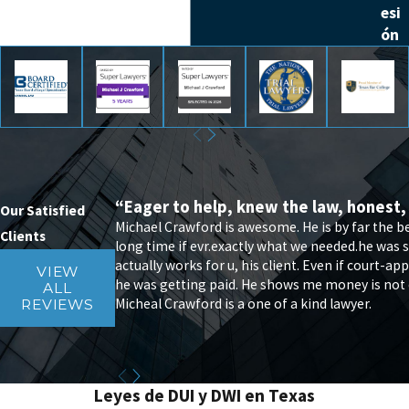
esi
ón
“Eager to help, knew the law, honest,
Our Satisfied
Michael Crawford is awesome. He is by far the 
Clients
long time if evr.exactly what we needed.he was s
actually works for u, his client. Even if court-
VIEW
he was getting paid. He shows me money is not eve
ALL
Micheal Crawford is a one of a kind lawyer.
REVIEWS
Leyes de DUI y DWI en Texas