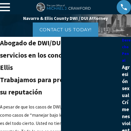
Navarro & Ellis County DWI / DUI Attorney
CONTACT US TODAY!
Dere
Abogado de DWI/DUI ofreciendo
cho
servicios en los condados de Navarro y
Pen
al
Ellis
Agr
esi
Trabajamos para proteger su licencia y
ón
sex
su reputación
ual
Crí
A pesar de que los casos de DWI/DUI a menudo se conocen
me
como casos de “manejar bajo los efectos del alcohol”, esto no
nes
viol
es del todo cierto. Usted no tiene que estar intoxicado para ser
ent