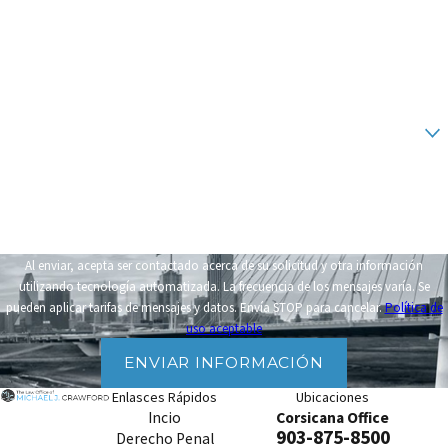
*Número de teléfono
*Correo electrónico
¿Eres un cliente nuevo?
*Como podemos ayudarte?
Al enviar, acepta ser contactado acerca de su solicitud y otra información
utilizando tecnología automatizada. La frecuencia de los mensajes varía. Se
pueden aplicar tarifas de mensajes y datos. Envía STOP para cancelar.
Política de
uso aceptable
ENVIAR INFORMACIÓN
Enlasces Rápidos
Ubicaciones
Incio
Corsicana Office
903-875-8500
Derecho Penal